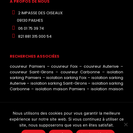
A PROPOS DE NOUS
2 IMPASSE DES OISEAUX
09130 PAILHES
06 01 75 39 74
821 881 315 000 54
RECHERCHES ASSOCIÉES
couvreur Pamiers
–
couvreur Foix
–
couvreur Auterive
–
couvreur Saint-Girons
–
couvreur Carbonne
–
isolation
sarking Pamiers
–
isolation sarking Foix
–
isolation sarking
Auterive
–
isolation sarking Saint-Girons
–
isolation sarking
Carbonne
–
isolation maison Pamiers
–
isolation maison
Foix
–
isolation maison Auterive
–
isolation maison Saint-
Girons
–
isolation maison Carbonne
–
zinguerie Pamiers
–
zinguerie Foix
–
zinguerie Auterive
–
zinguerie Saint-Girons
–
zinguerie Carbonne
–
pose velux Pamiers
–
pose velux
Nous utilisons des cookies pour vous garantir la meilleure
© Copyright
2026 L'HARMONIE DU TOIT. Tous droits réservés
Foix
–
pose velux Auterive
–
pose velux Saint-Girons
–
expérience sur notre site web. Si vous continuez à utiliser ce
- Site réalisé par :
Agence de
pose velux Carbonne
–
démoussage toiture Pamiers
–
site, nous supposerons que vous en êtes satisfait.
communication Nancy
|
Mentions légales
|
Politique de
démoussage toiture Foix
–
démoussage toiture Auterive
–
confidentialité